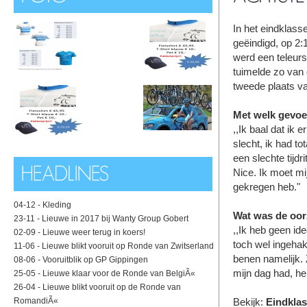
In het eindklass
geëindigd, op 2:
werd een teleurst
tuimelde zo van 
tweede plaats va
Met welk gevoel
,,Ik baal dat ik 
slecht, ik had to
een slechte tijdr
Nice. Ik moet mi
gekregen heb."
04-12 -
Kleding
Wat was de oorz
23-11 -
Lieuwe in 2017 bij Wanty Group Gobert
,,Ik heb geen id
02-09 -
Lieuwe weer terug in koers!
toch wel ingehak
11-06 -
Lieuwe blikt vooruit op Ronde van Zwitserland
benen namelijk. 
08-06 -
Vooruitblik op GP Gippingen
mijn dag had, he
25-05 -
Lieuwe klaar voor de Ronde van BelgiÃ«
26-04 -
Lieuwe blikt vooruit op de Ronde van
RomandiÃ«
Bekijk:
Eindklas