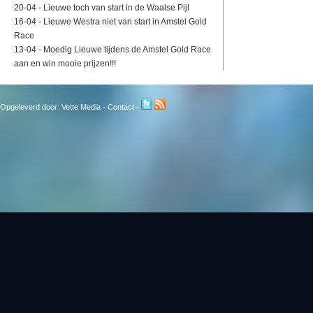
20-04 -
Lieuwe toch van start in de Waalse Pijl
16-04 -
Lieuwe Westra niet van start in Amstel Gold
Race
13-04 -
Moedig Lieuwe tijdens de Amstel Gold Race
aan en win mooie prijzen!!!
Opgeleverd door:
Vette Media
-
Contact
-