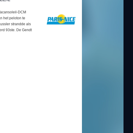
 Vacansoleil-DCM
n het peloton te
aussler strandde als
werd 93ste. De Gendt