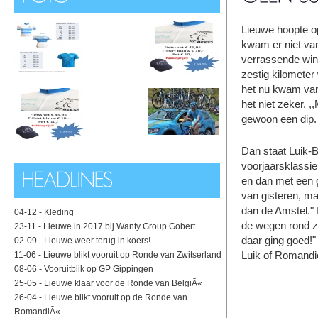
Lieuwe hoopte o
kwam er niet van
verrassende winn
zestig kilometer 
het nu kwam van 
het niet zeker. 
gewoon een dip.
Dan staat Luik-
voorjaarsklassie
en dan met een 
van gisteren, maar
dan de Amstel."
04-12 -
Kleding
de wegen rond zi
23-11 -
Lieuwe in 2017 bij Wanty Group Gobert
daar ging goed!"
02-09 -
Lieuwe weer terug in koers!
Luik of Romandi
11-06 -
Lieuwe blikt vooruit op Ronde van Zwitserland
08-06 -
Vooruitblik op GP Gippingen
25-05 -
Lieuwe klaar voor de Ronde van BelgiÃ«
26-04 -
Lieuwe blikt vooruit op de Ronde van
RomandiÃ«