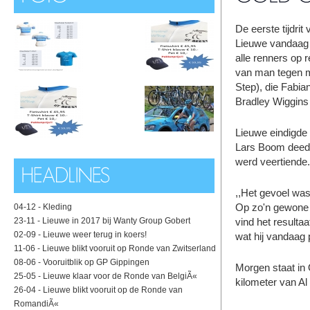
De eerste tijdri
Lieuwe vandaag 
alle renners op r
van man tegen ma
Step), die Fabi
Bradley Wiggins 
Lieuwe eindigde 
Lars Boom deed h
werd veertiende.
,,Het gevoel was 
Op zo'n gewone fi
04-12 -
Kleding
23-11 -
Lieuwe in 2017 bij Wanty Group Gobert
vind het resulta
02-09 -
Lieuwe weer terug in koers!
wat hij vandaag 
11-06 -
Lieuwe blikt vooruit op Ronde van Zwitserland
08-06 -
Vooruitblik op GP Gippingen
Morgen staat in 
25-05 -
Lieuwe klaar voor de Ronde van BelgiÃ«
kilometer van Al
26-04 -
Lieuwe blikt vooruit op de Ronde van
RomandiÃ«