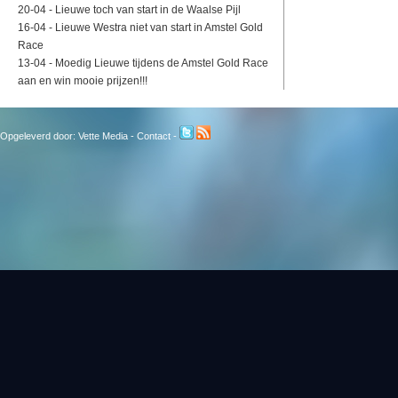
20-04 -
Lieuwe toch van start in de Waalse Pijl
16-04 -
Lieuwe Westra niet van start in Amstel Gold
Race
13-04 -
Moedig Lieuwe tijdens de Amstel Gold Race
aan en win mooie prijzen!!!
Opgeleverd door:
Vette Media
-
Contact
-