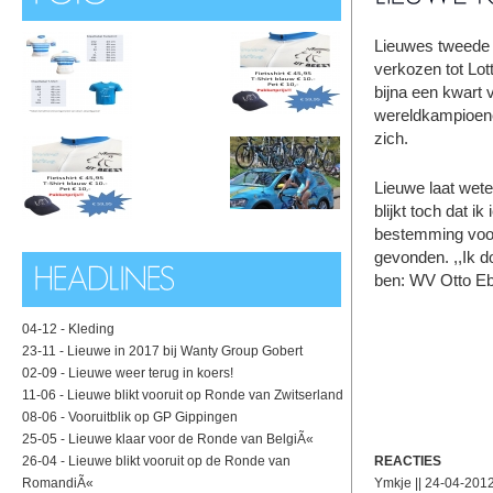
Lieuwes tweede p
verkozen tot Lo
bijna een kwart
wereldkampioene
zich.
Lieuwe laat weten
blijkt toch dat i
bestemming voor
gevonden. ,,Ik d
ben: WV Otto Eb
04-12 -
Kleding
23-11 -
Lieuwe in 2017 bij Wanty Group Gobert
02-09 -
Lieuwe weer terug in koers!
11-06 -
Lieuwe blikt vooruit op Ronde van Zwitserland
08-06 -
Vooruitblik op GP Gippingen
25-05 -
Lieuwe klaar voor de Ronde van BelgiÃ«
26-04 -
Lieuwe blikt vooruit op de Ronde van
REACTIES
RomandiÃ«
Ymkje || 24-04-201