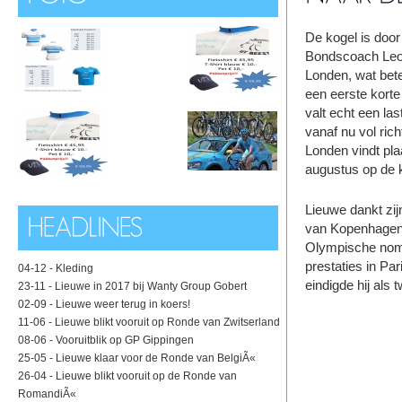
De kogel is doo
Bondscoach Leo v
Londen, wat bete
een eerste korte 
valt echt een la
vanaf nu vol ric
Londen vindt plaa
augustus op de k
Lieuwe dankt zijn
van Kopenhagen i
Olympische nomina
prestaties in Pa
04-12 -
Kleding
eindigde hij als 
23-11 -
Lieuwe in 2017 bij Wanty Group Gobert
02-09 -
Lieuwe weer terug in koers!
11-06 -
Lieuwe blikt vooruit op Ronde van Zwitserland
08-06 -
Vooruitblik op GP Gippingen
25-05 -
Lieuwe klaar voor de Ronde van BelgiÃ«
26-04 -
Lieuwe blikt vooruit op de Ronde van
RomandiÃ«