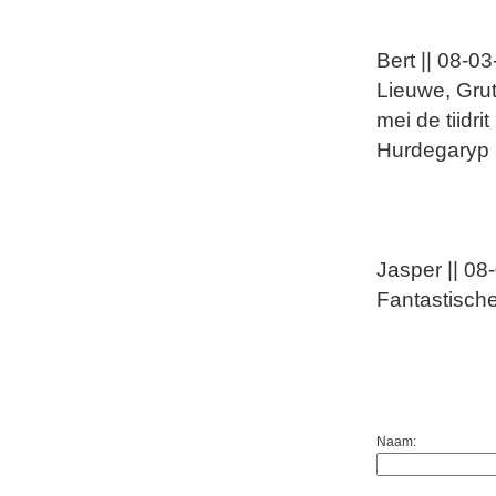
Bert || 08-0
Lieuwe, Grut
mei de tiidri
Hurdegaryp
Jasper || 08
Fantastische
Naam: