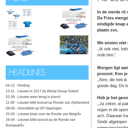
In de vierde ri
De Fries mengde
eindigde knap a
plaats zes.
We wisten niet 
,,Ik ook niet, ha
orde ben."
Morgen ligt aan
procent. Ken je
,,Nee, die heb i
goede dag. De be
04-12 -
Kleding
23-11 -
Lieuwe in 2017 bij Wanty Group Gobert
02-09 -
Lieuwe weer terug in koers!
Heb je het gevo
11-06 -
Lieuwe blikt vooruit op Ronde van Zwitserland
,,Ja zeker, al pa
08-06 -
Vooruitblik op GP Gippingen
regen in de open
25-05 -
Lieuwe klaar voor de Ronde van BelgiÃ«
ach. Daaraan kan
26-04 -
Lieuwe blikt vooruit op de Ronde van
Sinds afgelopen 
RomandiÃ«
weersomstandighe