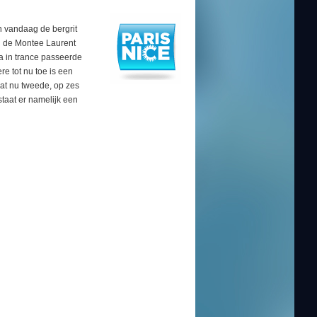
n vandaag de bergrit
an de Montee Laurent
jna in trance passeerde
ere tot nu toe is een
at nu tweede, op zes
taat er namelijk een