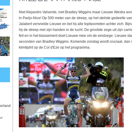
Niet Alejandro Valverde, niet Bradley Wiggins maar Lieuwe Westra wo
in Parijs-Nice! Op 500 meter van de streep, op het steilste gedeelte v
Jalabert versnelde Lieuwe en liet hij alle topfavorieten achter zich. Bi
hij de streep met zijn handen in de lucht. De grootste zege uit zijn carri
feit en in het klassement doet Lieuwe mee om de eindzege. Lieuwe sta
seconden van Bradley Wiggins. Komende zondag wordt cruciaal, dan s
klimtijdrit op de Col d'Eze op het programma.
serland
Ã«