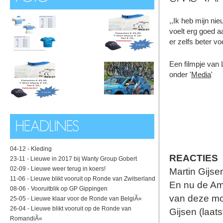
,,Ik heb mijn nie
voelt erg goed a
er zelfs beter vo
Een filmpje van 
onder '
Media
'
04-12 -
Kleding
REACTIES
23-11 -
Lieuwe in 2017 bij Wanty Group Gobert
02-09 -
Lieuwe weer terug in koers!
Martin Gijse
11-06 -
Lieuwe blikt vooruit op Ronde van Zwitserland
En nu de Ams
08-06 -
Vooruitblik op GP Gippingen
van deze moo
25-05 -
Lieuwe klaar voor de Ronde van BelgiÃ«
26-04 -
Lieuwe blikt vooruit op de Ronde van
Gijsen (laat
RomandiÃ«