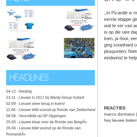
,,In Picardië is
eerste etappe gi
wat te ver van a
is op die rare da
toen, ja hoor, e
ging snoeihard o
pluspunten: Nie
eindwinst te hel
04-12 -
Kleding
23-11 -
Lieuwe in 2017 bij Wanty Group Gobert
02-09 -
Lieuwe weer terug in koers!
REACTIES
11-06 -
Lieuwe blikt vooruit op Ronde van Zwitserland
marco dormans |
08-06 -
Vooruitblik op GP Gippingen
hey lieuwe balen!
25-05 -
Lieuwe klaar voor de Ronde van BelgiÃ«
26-04 -
Lieuwe blikt vooruit op de Ronde van
RomandiÃ«