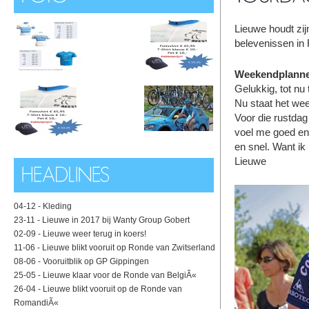
Lieuwe houdt zij
belevenissen in 
Weekendplann
Gelukkig, tot nu 
Nu staat het we
Voor die rustdag
voel me goed en 
en snel. Want i
Lieuwe
04-12 -
Kleding
23-11 -
Lieuwe in 2017 bij Wanty Group Gobert
02-09 -
Lieuwe weer terug in koers!
11-06 -
Lieuwe blikt vooruit op Ronde van Zwitserland
08-06 -
Vooruitblik op GP Gippingen
25-05 -
Lieuwe klaar voor de Ronde van BelgiÃ«
26-04 -
Lieuwe blikt vooruit op de Ronde van
RomandiÃ«