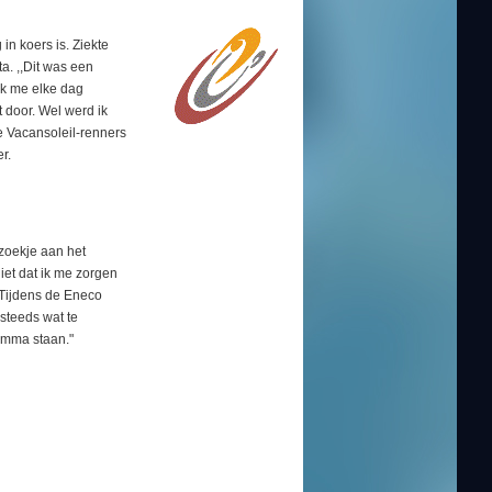
 in koers is. Ziekte
a. ,,Dit was een
 ik me elke dag
t door. Wel werd ik
e Vacansoleil-renners
r.
ezoekje aan het
iet dat ik me zorgen
. Tijdens de Eneco
steeds wat te
ramma staan."