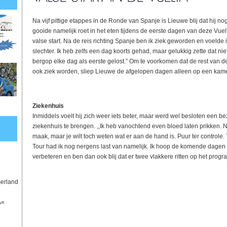
Na vijf pittige etappes in de Ronde van Spanje is Lieuwe blij dat hij nog
gooide namelijk roet in het eten tijdens de eerste dagen van deze Vuelt
valse start. Na de reis richting Spanje ben ik ziek geworden en voelde
slechter. Ik heb zelfs een dag koorts gehad, maar gelukkig zette dat nie
bergop elke dag als eerste gelost.” Om te voorkomen dat de rest van d
ook ziek worden, sliep Lieuwe de afgelopen dagen alleen op een kame
Ziekenhuis
Inmiddels voelt hij zich weer iets beter, maar werd wel besloten een b
ziekenhuis te brengen. ,,Ik heb vanochtend even bloed laten prikken. N
maak, maar je wilt toch weten wat er aan de hand is. Puur ter controle
Tour had ik nog nergens last van namelijk. Ik hoop de komende dagen 
verbeteren en ben dan ook blij dat er twee vlakkere ritten op het prog
serland
Ã«