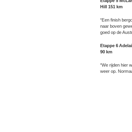
Etappe 5 McLar
Hill 151 km
“Een finish berg
naar boven gewee
goed op de Austra
Etappe 6 Adelai
90 km
“We rijden hier 
weer op. Normaa