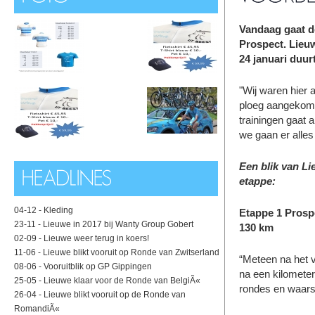
Vandaag gaat de
Prospect. Lieuw
24 januari duur
"Wij waren hier 
ploeg aangekome
trainingen gaat 
we gaan er alles
Een blik van Li
etappe:
04-12 -
Kleding
Etappe 1 Prosp
23-11 -
Lieuwe in 2017 bij Wanty Group Gobert
130 km
02-09 -
Lieuwe weer terug in koers!
11-06 -
Lieuwe blikt vooruit op Ronde van Zwitserland
“Meteen na het v
08-06 -
Vooruitblik op GP Gippingen
na een kilometer
25-05 -
Lieuwe klaar voor de Ronde van BelgiÃ«
rondes en waarsc
26-04 -
Lieuwe blikt vooruit op de Ronde van
RomandiÃ«