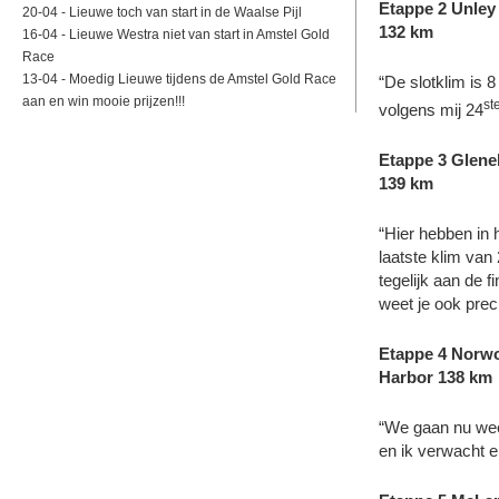
Etappe 2 Unley 
20-04 -
Lieuwe toch van start in de Waalse Pijl
132 km
16-04 -
Lieuwe Westra niet van start in Amstel Gold
Race
13-04 -
Moedig Lieuwe tijdens de Amstel Gold Race
“De slotklim is 8
aan en win mooie prijzen!!!
st
volgens mij 24
Etappe 3 Glene
139 km
“Hier hebben in
laatste klim van
tegelijk aan de f
weet je ook preci
Etappe 4 Norwo
Harbor 138 km
“We gaan nu weer
en ik verwacht e