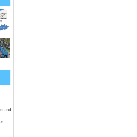
serland
Ã«