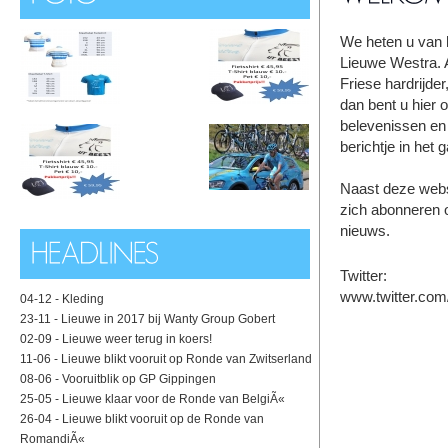
We heten u van h
Lieuwe Westra. 
Friese hardrijder
dan bent u hier o
belevenissen en 
berichtje in het
Naast deze webs
zich abonneren o
nieuws.
Twitter:
www.twitter.com
04-12 -
Kleding
23-11 -
Lieuwe in 2017 bij Wanty Group Gobert
02-09 -
Lieuwe weer terug in koers!
11-06 -
Lieuwe blikt vooruit op Ronde van Zwitserland
08-06 -
Vooruitblik op GP Gippingen
25-05 -
Lieuwe klaar voor de Ronde van BelgiÃ«
26-04 -
Lieuwe blikt vooruit op de Ronde van
RomandiÃ«