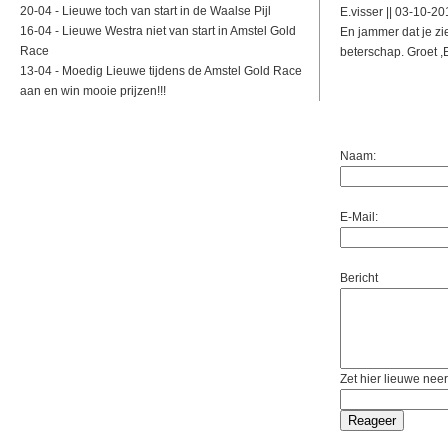
20-04 -
Lieuwe toch van start in de Waalse Pijl
E.visser || 03-10-2
16-04 -
Lieuwe Westra niet van start in Amstel Gold
En jammer dat je zi
Race
beterschap. Groet ,
13-04 -
Moedig Lieuwe tijdens de Amstel Gold Race
aan en win mooie prijzen!!!
Naam:
E-Mail:
Bericht
Zet hier lieuwe neer