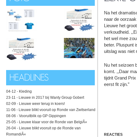
Na het dramatisc
naar de oorzaak 
Lieuwe het groo
verkoudheid. ,,Ei
het wel mee zou 
beter. Pluspunt i
uitslag was niet 
Nu het seizoen bi
komt. ,,Daar maa
tijdrit Grand Pr
eerst fit zijn.”
04-12 -
Kleding
23-11 -
Lieuwe in 2017 bij Wanty Group Gobert
02-09 -
Lieuwe weer terug in koers!
11-06 -
Lieuwe blikt vooruit op Ronde van Zwitserland
08-06 -
Vooruitblik op GP Gippingen
25-05 -
Lieuwe klaar voor de Ronde van BelgiÃ«
26-04 -
Lieuwe blikt vooruit op de Ronde van
RomandiÃ«
REACTIES