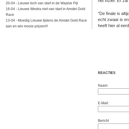
het vizier. Er zal
20-04 -
Lieuwe toch van start in de Waalse Pijl
16-04 -
Lieuwe Westra niet van start in Amstel Gold
“De finale is al
Race
echt zwaar is en
13-04 -
Moedig Lieuwe tijdens de Amstel Gold Race
heeft hier al eer
aan en win mooie prijzen!!!
REACTIES
Naam:
E-Mail:
Bericht