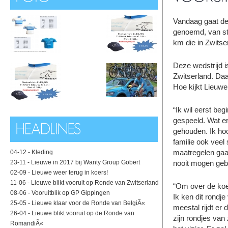
Vandaag gaat de
genoemd, van sta
km die in Zwitse
Deze wedstrijd i
Zwitserland. Daa
Hoe kijkt Lieuw
“Ik wil eerst be
gespeeld. Wat er
gehouden. Ik hoo
familie ook veel 
maatregelen gaat
04-12 -
Kleding
23-11 -
Lieuwe in 2017 bij Wanty Group Gobert
nooit mogen geb
02-09 -
Lieuwe weer terug in koers!
11-06 -
Lieuwe blikt vooruit op Ronde van Zwitserland
“Om over de koe
08-06 -
Vooruitblik op GP Gippingen
Ik ken dit rondj
25-05 -
Lieuwe klaar voor de Ronde van BelgiÃ«
meestal rijdt er
26-04 -
Lieuwe blikt vooruit op de Ronde van
zijn rondjes van 
RomandiÃ«